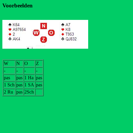
Voorbeelden
W
N
O
Z
-
-
-
-
pas
pas
1 Ha
pas
1 Sch
pas
1 SA
pas
2 Ru
pas
2Sch